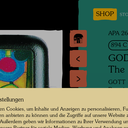
SHOP
STO
APA 2
894 C
GOD
The 
GOTT 
Der vie
stellungen
Uhr
n Cookies, um Inhalte und Anzeigen zu personalisieren, Fu
en anbieten zu können und die Zugriffe auf unsere Website 
One of 
 Außerdem geben wir Informationen zu Ihrer Verwendung un