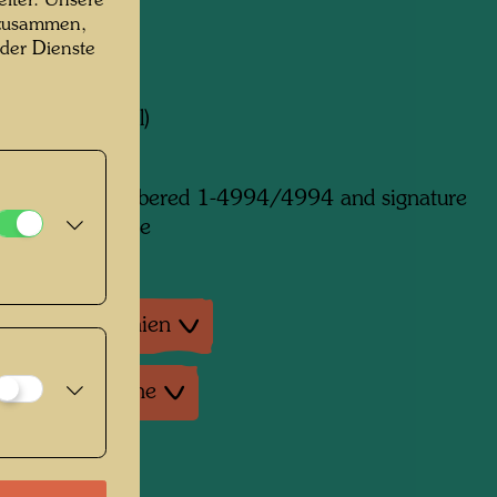
iter. Unsere
 zusammen,
 der Dienste
erk
894 (Detail)
:
 of 4,994, numbered 1-4994/4994 and signature
d on the reverse
tur: Monographien
tur: Verschiedene