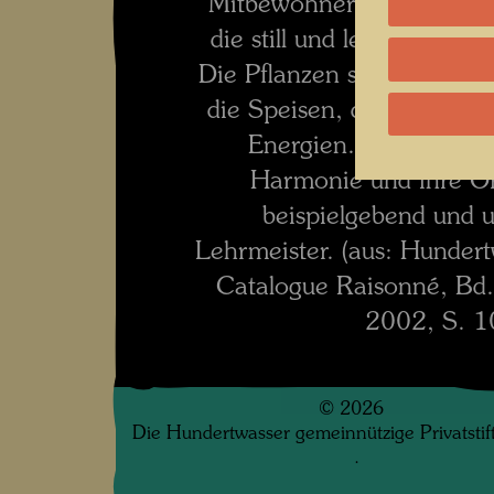
Mitbewohner der Erde mit
die still und leise unser 
Die Pflanzen spenden die L
die Speisen, die wir esse
Energien. Durch ihre 
Harmonie und ihre Or
beispielgebend und 
Lehrmeister. (aus: Hunde
Catalogue Raisonné, Bd.
2002, S. 1
©
2026
Die Hundertwasser gemeinnützige Privatsti
.