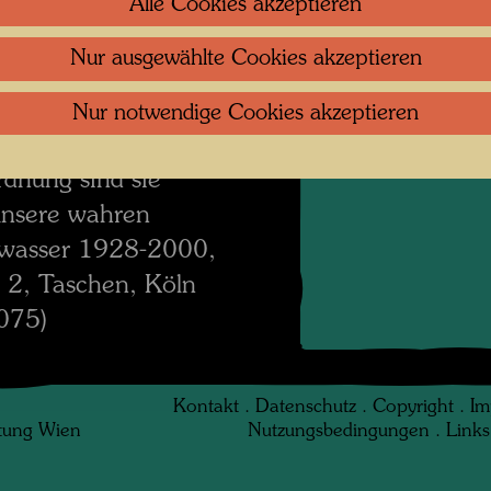
 Vorexistenzrecht,
Alle Cookies akzeptieren
Dasein ermöglichen.
Nur ausgewählte Cookies akzeptieren
uft, die wir atmen,
n, die erneuerbaren
Nur notwendige Cookies akzeptieren
Schönheit, ihre
dnung sind sie
unsere wahren
rtwasser 1928-2000,
 2, Taschen, Köln
075)
Kontakt
.
Datenschutz
.
Copyright
.
Im
ftung Wien
Nutzungsbedingungen
.
Links