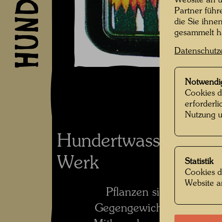
Website an u
Partner führ
die Sie ihne
gesammelt 
Datenschutz
Notwendi
Cookies d
erforderl
Nutzung u
Hundertwassers Ko
Werk
Statistik
Cookies d
Website a
Pflanzen sind das per
Gegengewicht zu Mensch 