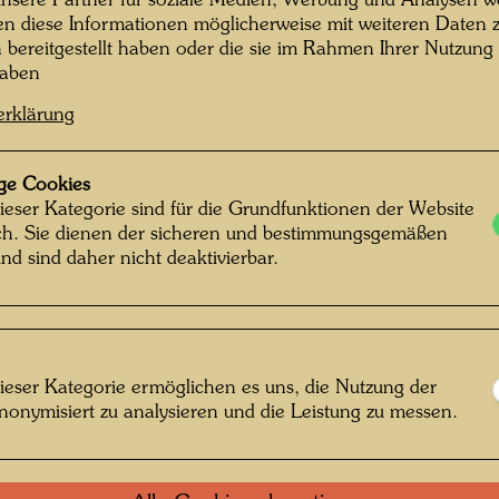
nsere Partner für soziale Medien, Werbung und Analysen we
en diese Informationen möglicherweise mit weiteren Daten
1995
n bereitgestellt haben oder die sie im Rahmen Ihrer Nutzung
haben
erklärung
Nach W
Auflage
ge Cookies
Edition
ieser Kategorie sind für die Grundfunktionen der Website
engrave
ich. Sie dienen der sicheren und bestimmungsgemäßen
nd sind daher nicht deaktivierbar.
mmentar zum
Litera
ieser Kategorie ermöglichen es uns, die Nutzung der
Litera
nonymisiert zu analysieren und die Leistung zu messen.
fekt ausgewogene
und Tier. Sie sind