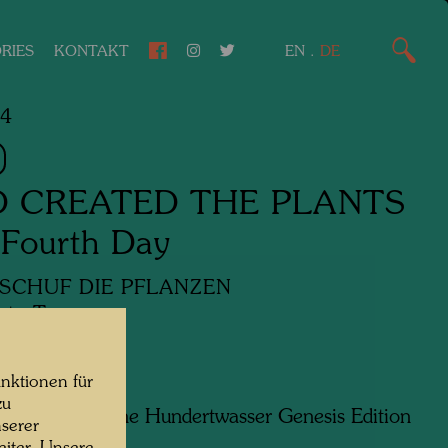
RIES
KONTAKT
EN
.
DE
64
 CREATED THE PLANTS
Fourth Day
SCHUF DIE PFLANZEN
rte Tag
nktionen für
zu
7 watches of the Hundertwasser Genesis Edition
serer