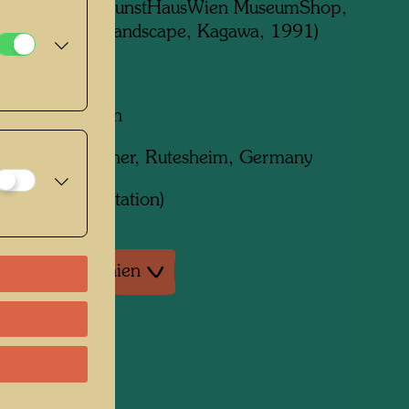
egeben von:
KunstHausWien MuseumShop,
(repr. by ON Landscape, Kagawa, 1991)
m x 960 mm
ruck in 6 Farben
t von:
B. Wörner, Rutesheim, Germany
erk
885 (Adaptation)
tur: Monographien