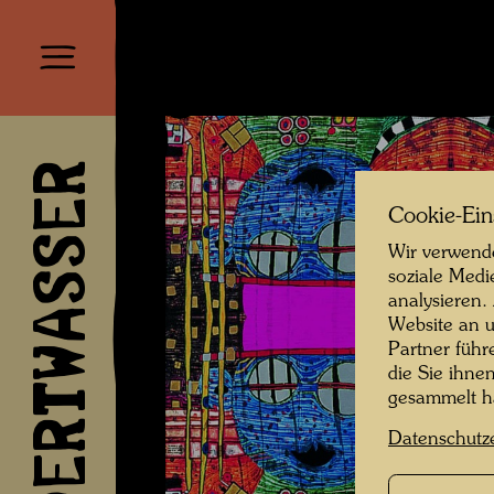
HUNDERTWASSER
Cookie-Ein
Wir verwende
soziale Medi
analysieren.
Website an u
Partner führ
die Sie ihne
gesammelt 
Datenschutz