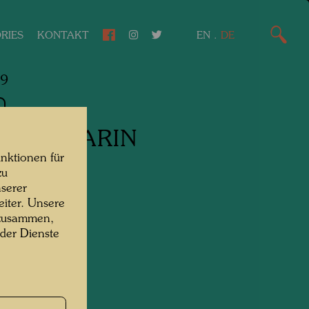
RIES
KONTAKT
EN
.
DE
49
 MANDARIN
nktionen für
MANDARIN
zu
serer
iter. Unsere
ruck,
 zusammen,
 der Dienste
nkpapier