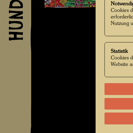
Notwendi
Cookies d
erforderl
Nutzung u
Statistik
Cookies d
Website a