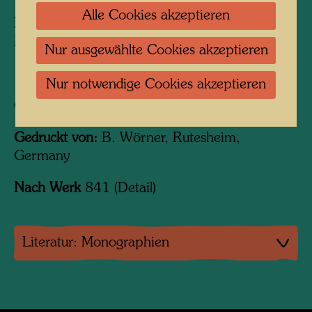
Alle Cookies akzeptieren
Herausgegeben von:
KunstHausWien
MuseumShop, Vienna, 1995 (repr.)
Nur ausgewählte Cookies akzeptieren
162 mm x 58 mm
Nur notwendige Cookies akzeptieren
Offsetdruck mit Metallprägung
Gedruckt von:
B. Wörner, Rutesheim,
Germany
Nach Werk
841 (Detail)
Literatur: Monographien