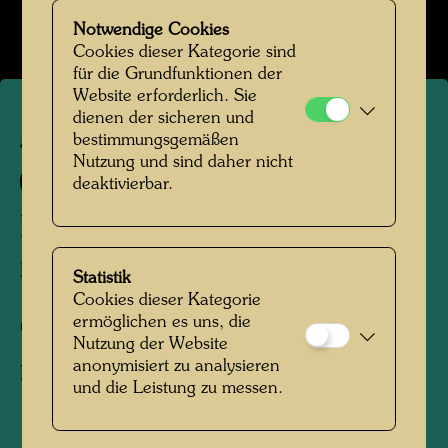
Notwendige Cookies
Cookies dieser Kategorie sind
für die Grundfunktionen der
Website erforderlich. Sie
dienen der sicheren und
APA 207
bestimmungsgemäßen
Nutzung und sind daher nicht
841 C
deaktivierbar.
LE VIVAT
DREIMAL HOCH
Statistik
Cookies dieser Kategorie
ermöglichen es uns, die
Offsetdruck,
Nutzung der Website
anonymisiert zu analysieren
Lesezeichen
und die Leistung zu messen.
1995