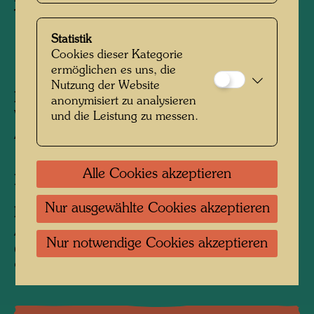
Total edition: 1,375,000
Statistik
Cookies dieser Kategorie
1995
ermöglichen es uns, die
Nutzung der Website
Herausgegeben von:
Postverwaltung der
anonymisiert zu analysieren
Vereinten Nationen (U.N. Postal
und die Leistung zu messen.
Administration), Vienna
Alle Cookies akzeptieren
Nach Werk
835 (Adaptation)
Nur ausgewählte Cookies akzeptieren
Information:
Anläßlich des UN Sozialgipfels in Kopenhagen,
Nur notwendige Cookies akzeptieren
6. - 12. März 1995; gemeinsam mit 841A und
926A