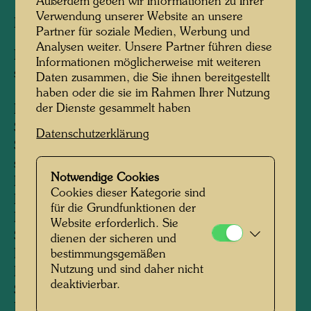
Außerdem geben wir Informationen zu Ihrer
Verwendung unserer Website an unsere
Briefmarke
Partner für soziale Medien, Werbung und
Analysen weiter. Unsere Partner führen diese
First postage stamp in a series of 3 postage
Informationen möglicherweise mit weiteren
stamps for the United Nations
Daten zusammen, die Sie ihnen bereitgestellt
haben oder die sie im Rahmen Ihrer Nutzung
der Dienste gesammelt haben
Face value: ATS 14
Size: 32.25 x 42 mm (stamp)
Datenschutzerklärung
Sheet composition: sheets of 25 postage
stamps
Notwendige Cookies
Paper: white postage stamp paper
Cookies dieser Kategorie sind
Process: combination print
für die Grundfunktionen der
Photogravure in 4 colours
Website erforderlich. Sie
Steel engraving in black
dienen der sicheren und
Engraver: Wolfgang Seidel
bestimmungsgemäßen
Nutzung und sind daher nicht
Print: Österreichische Staatsdruckerei (Austrian
deaktivierbar.
State Printing Office), Vienna
Date of first issue: February 3, 1995