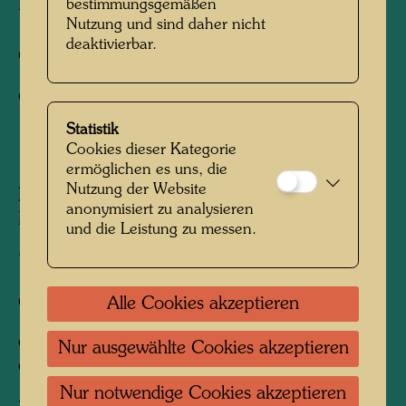
KOLUMBUS REGENTAG IN INDIEN
bestimmungsgemäßen
Nutzung und sind daher nicht
deaktivierbar.
Offsetdruck,
Geschenkanhänger
Statistik
Cookies dieser Kategorie
1991
ermöglichen es uns, die
Nutzung der Website
Herausgegeben von:
KunstHausWien
anonymisiert zu analysieren
MuseumShop, Vienna (repr.)
und die Leistung zu messen.
70 mm x 55 mm
Offsetdruck mit Metallprägung
Alle Cookies akzeptieren
Gedruckt von:
B. Wörner, Rutesheim,
Nur ausgewählte Cookies akzeptieren
Germany
Nur notwendige Cookies akzeptieren