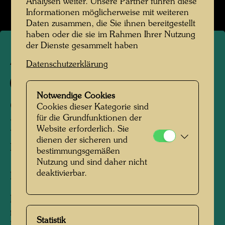
Analysen weiter. Unsere Partner führen diese
Informationen möglicherweise mit weiteren
Daten zusammen, die Sie ihnen bereitgestellt
haben oder die sie im Rahmen Ihrer Nutzung
der Dienste gesammelt haben
APA 104
Datenschutzerklärung
687 B
Notwendige Cookies
COLUMBUS RAINY DAY IN
Cookies dieser Kategorie sind
für die Grundfunktionen der
INDIA
Website erforderlich. Sie
dienen der sicheren und
KOLUMBUS REGENTAG IN INDIEN
bestimmungsgemäßen
Nutzung und sind daher nicht
deaktivierbar.
Piktogramm
Pictogram drawn for silk screen 687 A, sheet
no. 6 of the portfolio LOOK AT IT ON A
Statistik