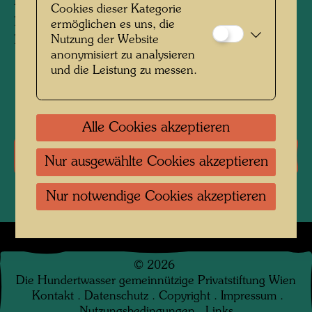
RAINY DAY, used for embossing on the 3,000
Cookies dieser Kategorie
prints of the edition and for the wooden
ermöglichen es uns, die
portfolio box
Nutzung der Website
anonymisiert zu analysieren
und die Leistung zu messen.
1971
Alle Cookies akzeptieren
Literatur: Monographien
Nur ausgewählte Cookies akzeptieren
Nur notwendige Cookies akzeptieren
©
2026
Die Hundertwasser gemeinnützige Privatstiftung Wien
Kontakt
.
Datenschutz
.
Copyright
.
Impressum
.
Nutzungsbedingungen
.
Links