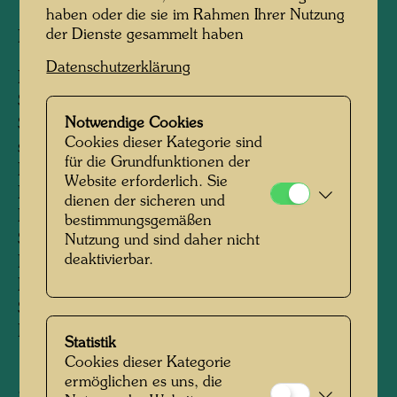
haben oder die sie im Rahmen Ihrer Nutzung
der Dienste gesammelt haben
Briefmarke
Datenschutzerklärung
Face value: Rp. 90
Size: 38.5 x 29.6 mm (postage stamp)
Notwendige Cookies
Sheet composition: sheets of 20 postage
Cookies dieser Kategorie sind
stamps
für die Grundfunktionen der
Paper: white postage stamp paper
Website erforderlich. Sie
Process: combination print
dienen der sicheren und
Photogravure in 5 colours
bestimmungsgemäßen
Steel engraving in 2 colours
Nutzung und sind daher nicht
deaktivierbar.
Engraver: Wolfgang Seidel
Print: Österreichische Staatsdruckerei (Austrian
State Printing Office), Vienna
Date of first issue: May 9, 2000
Statistik
Cookies dieser Kategorie
ermöglichen es uns, die