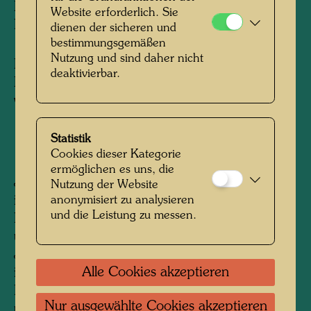
Design for a Pullover Made by Karin
Website erforderlich. Sie
Linher
dienen der sicheren und
bestimmungsgemäßen
Nutzung und sind daher nicht
Pullover
deaktivierbar.
Heigth with collar 80 cm, width 58 cm, width
with sleeves 171 cm.
Statistik
1960
Cookies dieser Kategorie
ermöglichen es uns, die
Jacquardstrick aus Wolle mit vertikalen Streifen
Nutzung der Website
anonymisiert zu analysieren
in Schwarz und Grün, mit roten und blauen
und die Leistung zu messen.
Linien, die auf der Vorderseite, der Rückseite
und auf jedem Ärmel mit Grün umrandet sind.;
Jacquardstrick aus Wolle mit vertikalen Streifen
Alle Cookies akzeptieren
in Schwarz und Grün, mit roten und blauen
Linien, die auf der Vorderseite, der Rückseite
Nur ausgewählte Cookies akzeptieren
und auf jedem Ärmel mit Grün umrandet sind.