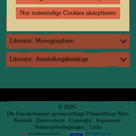
Nur notwendige Cookies akzeptieren
Einzelausstellungen
Literatur: Monographien
Literatur: Ausstellungskataloge
©
2026
Die Hundertwasser gemeinnützige Privatstiftung Wien
Kontakt
.
Datenschutz
.
Copyright
.
Impressum
.
Nutzungsbedingungen
.
Links