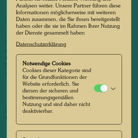
1951-1975
Analysen weiter. Unsere Partner führen diese
Informationen möglicherweise mit weiteren
Daten zusammen, die Sie ihnen bereitgestellt
Buchgestaltung
haben oder die sie im Rahmen Ihrer Nutzung
der Dienste gesammelt haben
127 pages, 98 colour reproductions
Printed in 10 colours, gold and silver with metal
Datenschutzerklärung
embossings in 9 colours
On 200 g/sqm velvet offset paper
Notwendige Cookies
Hard linen cover with a red thread binding,
Cookies dieser Kategorie sind
reproduction of work 690
für die Grundfunktionen der
Website erforderlich. Sie
dienen der sicheren und
1975
bestimmungsgemäßen
Nutzung und sind daher nicht
Herausgegeben von:
Gruener Janura AG,
deaktivierbar.
Glarus
153 mm x 116 mm