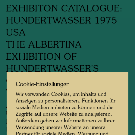
EXHIBITON CATALOGUE:
HUNDERTWASSER 1975
USA
THE ALBERTINA
EXHIBITION OF
HUNDERTWASSER'S
COMPLETE GRAPHIC
Cookie-Einstellungen
WORK 1951-1975
Wir verwenden Cookies, um Inhalte und
Anzeigen zu personalisieren, Funktionen für
Ausstellungskatalog: Hundertwasser 1975
soziale Medien anbieten zu können und die
USA
Zugriffe auf unsere Website zu analysieren.
Außerdem geben wir Informationen zu Ihrer
Die Albertina-Ausstellung von
Verwendung unserer Website an unsere
Hundertwassers graphischem Gesamtwerk
Partner für soziale Medien, Werbung und